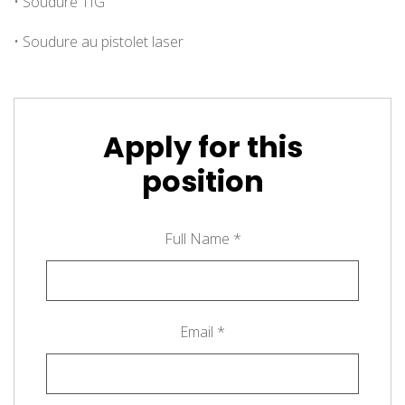
• Soudure TIG
• Soudure au pistolet laser
Apply for this
position
Full Name
*
Email
*