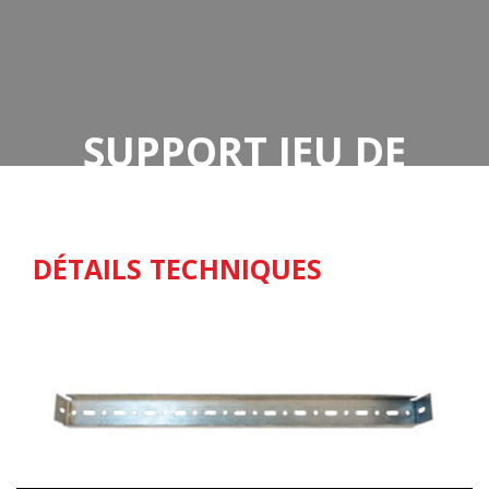
SUPPORT JEU DE
BARRE GALVANISÉ
DÉTAILS TECHNIQUES
Acceuil
Support jeu de barre galvanisé